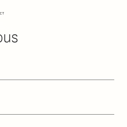
CT
ous